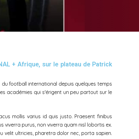
AL + Afrique, sur le plateau de Patrick
 du football international depuis quelques temps
c ces académies qui s'érigent un peu partout sur le
us mollis varius id quis justo. Praesent finibus
viverra purus, non viverra quam nisl lobortis ex.
 velit ultricies, pharetra dolor nec, porta sapien.