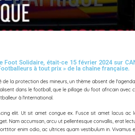
Foot Solidaire, était-ce 15 février 2024 sur CAN
otballeurs à tout prix » de la chaîne française.
é de la protection des mineurs, un thème absent de l'agenda
nnalisent dans le football, que le pillage du foot africain ave
balleur à l'international.
ing elit. Ut sit amet congue ex. Fusce sit amet lacus ac lac
t. Nam accumsan, arcu ut pellentesque convallis, erat lectus 
orttitor enim odio, ac ultrices quam vestibulum in. Vivamus eu