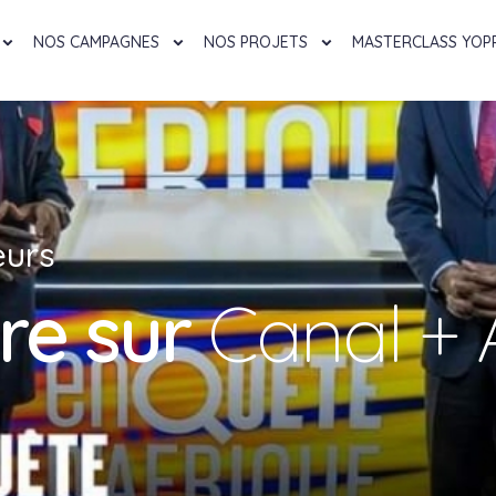
NOS CAMPAGNES
NOS PROJETS
MASTERCLASS YOP
eurs
ire sur
Canal + 