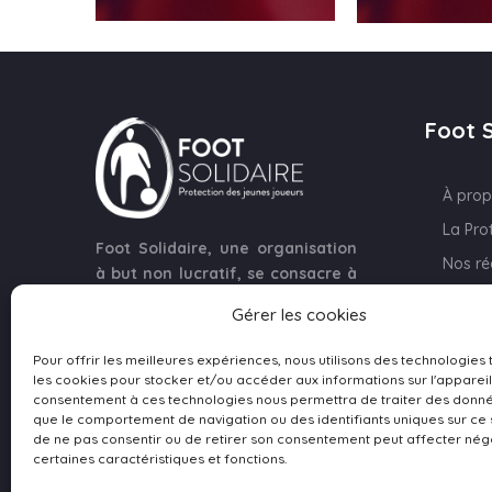
Foot S
À pro
La Pro
Foot Solidaire, une organisation
Nos ré
à but non lucratif, se consacre à
Bénévo
la protection des jeunes
Gérer les cookies
footballeurs, qu'ils soient
Faire 
licenciés ou non. Notre mission
Pour offrir les meilleures expériences, nous utilisons des technologies 
est d'assurer un environnement
les cookies pour stocker et/ou accéder aux informations sur l'appareil
sûr et équitable pour le
consentement à ces technologies nous permettra de traiter des donné
que le comportement de navigation ou des identifiants uniques sur ce si
développement des jeunes
de ne pas consentir ou de retirer son consentement peut affecter né
talents dans le football.
certaines caractéristiques et fonctions.