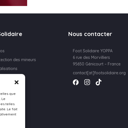
olidaire
Nous contacter
pos
Foot Solidaire YOPPA
6 rue des Morvilliers
tection des mineurs
95650 Génicourt – France
alisations
contact[at]footsolidaire.org
lat
un don
telles que
. Le
es telles
te. Le fait
gativement