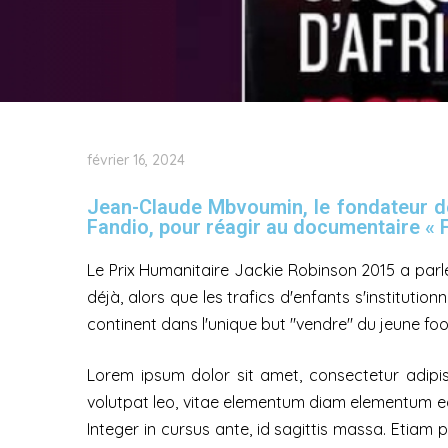
février 16, 2024
Jean-Claude Mbvoumin, le fondateur de 
Fandio, pour réagir au documentaire « Fo
Le Prix Humanitaire Jackie Robinson 2015 a parl
déjà, alors que les trafics d'enfants s'institutio
continent dans l'unique but "vendre" du jeune foot
Lorem ipsum dolor sit amet, consectetur adipisc
volutpat leo, vitae elementum diam elementum ege
Integer in cursus ante, id sagittis massa. Etiam p