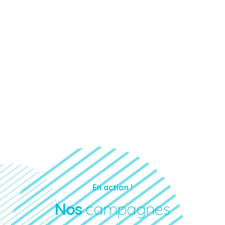
“Ballon Sacré” incarne notre engagement
continu pour protéger et soutenir la
jeunesse dans le football, en apportant
lumière et assistance là où elles sont le plus
nécessaires.
EN SAVOIR PLUS
En action !
Nos
campagnes