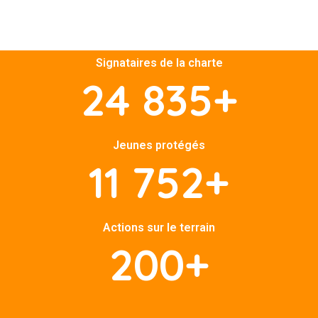
La charte
foot solidaire
Signataires de la charte
24 835
+
Jeunes protégés
11 752
+
Actions sur le terrain
200
+