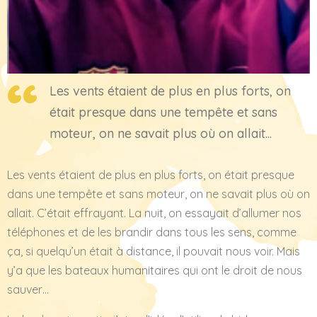
Les vents étaient de plus en plus forts, on
était presque dans une tempête et sans
moteur, on ne savait plus où on allait...
Les vents étaient de plus en plus forts, on était presque
dans une tempête et sans moteur, on ne savait plus où on
allait. C’était effrayant. La nuit, on essayait d’allumer nos
téléphones et de les brandir dans tous les sens, comme
ça, si quelqu’un était à distance, il pouvait nous voir. Mais
y’a que les bateaux humanitaires qui ont le droit de nous
sauver…