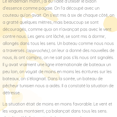
Le lendemain matin, j’ai eu l’idée d’utiliser le bidon
d’essence comme pagaie. On l’a découpé avec un
couteau qu’on avait. On s’est mis à six de chaque côté, on
a gratté quelques mètres, mais beaucoup se sont
découragés, comme quoi on n’avançait pas avec le vent
contre nous. Les gens ont lâché, se sont mis à dormir,
allongés dans tous les sens. Un bateau comme nous nous
a traversés
(approchés)
, on leur a donné des nouvelles de
nous, ils ont compris, on ne sait pas s’ils nous ont signalés.
Il y avait vraiment une ligne internationale de bateaux un
peu loin, on voyait de moins en moins les écritures sur les
bateaux, on s’éloignait. Dans la soirée, un bateau de
pêcheur tunisien nous a aidés. Il a constaté la situation de
détresse.
La situation était de moins en moins favorable. Le vent et
les vagues montaient, ça balançait dans tous les sens.